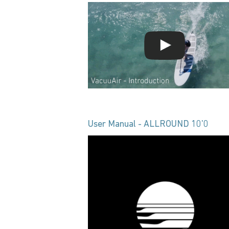
User Manual - ALLROUND 10'0