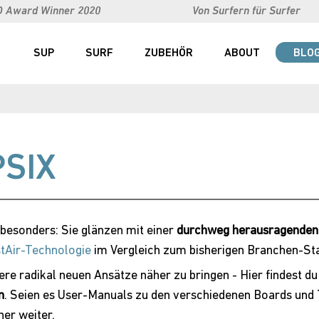
O Award Winner 2020
Von Surfern für Surfer
SUP
SURF
ZUBEHÖR
ABOUT
BLO
PSIX
besonders: Sie glänzen mit einer
durchweg herausragenden
stAir-Technologie
im Vergleich zum bisherigen Branchen-St
sere radikal neuen Ansätze näher zu bringen - Hier findest d
n
. Seien es User-Manuals zu den verschiedenen Boards und
her weiter.