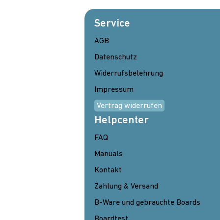
Service
AGB
Datenschutz
Widerrufsbelehrung
Impressum
Vertrag widerrufen
Helpcenter
FAQ
Manuals
Kontakt
Zahlung & Versand
B-Ware und gebrauchte Boards
Boardtest