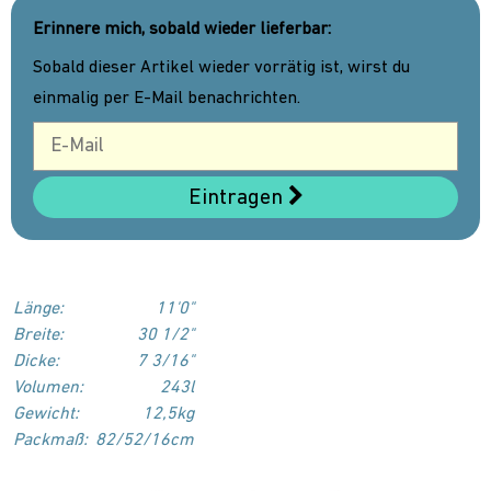
Erinnere mich, sobald wieder lieferbar:
Sobald dieser Artikel wieder vorrätig ist, wirst du
einmalig per E-Mail benachrichten.
Eintragen
Länge:
11'0"
Breite:
30 1/2"
Dicke:
7 3/16"
Volumen:
243l
Gewicht:
12,5kg
Packmaß:
82/52/16cm